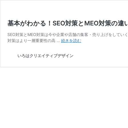
基本がわかる！SEO対策とMEO対策の違
SEO対策とMEO対策は今や企業や店舗の集客・売り上げをしていく
基
対策はより一層重要性の高 …
続きを読む
本
が
いろはクリエイティブデザイン
わ
か
る！
SEO
対
策
と
MEO
対
策
の
違