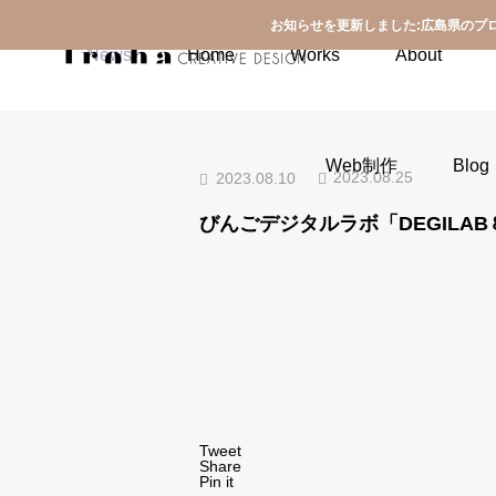
お知らせを更新しました:広島県のプ
お知らせ
びんごデジタルラボ「DEGILAB８」に登壇いた
News
Home
Works
About
Web制作
Blog
2023.08.25
2023.08.10
びんごデジタルラボ「DEGILA
次の記事
Tweet
Share
Pin it