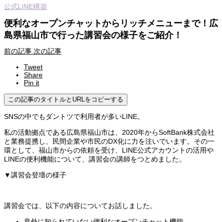
公式LINE構築
便利なオープンチャットからリッチメニューまで！広
島県福山市で行った講習会の様子をご紹介！
前の記事
次の記事
Tweet
Share
Pin it
この記事のタイトルとURLをコピーする
SNSの中でもダントツで利用者が多いLINE。
私の活動拠点である広島県福山市は、2020年からSoftBank株式会社
と業務提携し、民間企業や市民のDX化に力を注いでいます。その一
環として、福山市からの依頼を受け、LINE公式アカウントの活用や
LINEの便利機能について、講習会の講師をつとめました。
▼講習会登壇の様子
講習会では、以下の内容についてお話しました。
意外に知られていない便利なオープンチャット機能