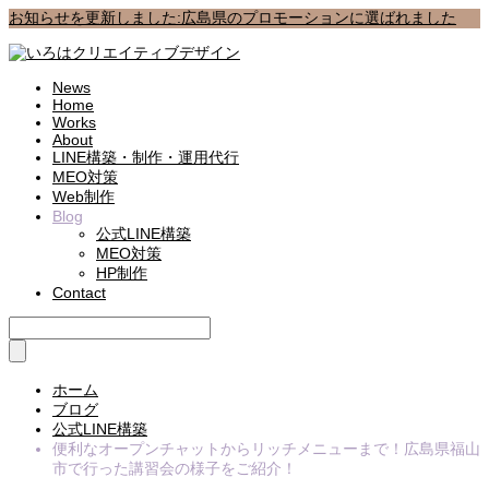
お知らせを更新しました:広島県のプロモーションに選ばれました
News
Home
Works
About
LINE構築・制作・運用代行
MEO対策
Web制作
Blog
公式LINE構築
MEO対策
HP制作
Contact
ホーム
ブログ
公式LINE構築
便利なオープンチャットからリッチメニューまで！広島県福山
市で行った講習会の様子をご紹介！