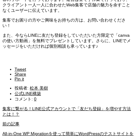
クライアント一人一人に合わせたWeb集客で店舗の魅力を余すこと
なくユーザーに伝えています。
集客でお困りの方やご興味をお持ちの方は、お問い合わせくださ
い！
また、今ならLINEに友だち登録をしていただいた方限定で「canva
の使い方動画」を無料でプレゼントしています。さらに、LINEでメ
ッセージをいただければ個別相談も承っています♪
Tweet
Share
Pin it
投稿者:
松本 美樹
公式LINE構築
コメント:
0
集客に繋がる！LINE公式アカウントで「友だち登録」を増やす方法
とは！？
前の記事
All-in-One WP Migrationを使って簡単にWordPressのテストサイトを